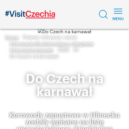
Home
Poland, Lithuania, Latvia
Informacje dla dziennikarzy i blogerów
Informacje prasowe
2024
01
Do Czech na karnawał
Do Czech na
karnawał
Korowody zapustowe w Hlinecku
zostały wpisane na listę
niematerialnego dziedzictwa