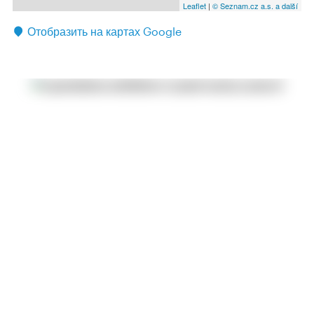
Leaflet
|
© Seznam.cz a.s. a další
Отобразить на картах Google