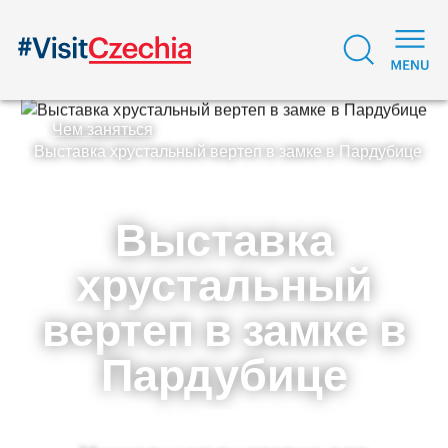
Чем заняться
Выставка хрустальный вертеп в замке в Пардубице
Выставка
хрустальный
вертеп в замке в
Пардубице