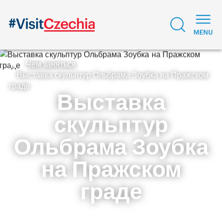
Чем заняться
Выставка скульптур Ольбрама Зоубка на Пражском
граде
Выставка
скульптур
Ольбрама Зоубка
на Пражском
граде