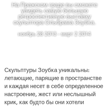
На Пражском граде вы сможете
увидеть самую большую
ретроспективную выставку
скульптора Ольбрама Зоубка.
ноябрь 28 2013 - март 2 2014
Скульптуры Зоубка уникальны:
летающие, парящие в пространстве
и каждая несет в себе определенное
настроение, жест или неслышный
крик, как будто бы они хотели