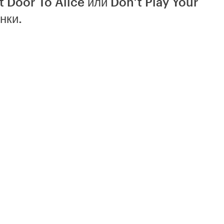
t Door To Alice или Don’t Play Your
нки.