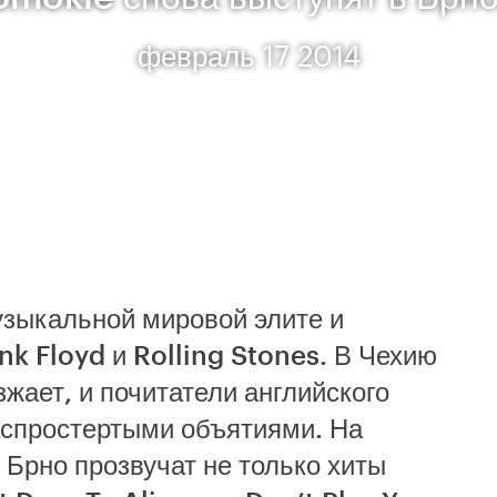
февраль 17 2014
узыкальной мировой элите и
ink Floyd и Rolling Stones. В Чехию
зжает, и почитатели английского
распростертыми объятиями. На
 Брно прозвучат не только хиты