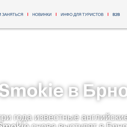
М ЗАНЯТЬСЯ
НОВИНКИ
ИНФО ДЛЯ ТУРИСТОВ
B2B
Smokie в Брн
три года известные английски
Smokie снова выступят в Брно