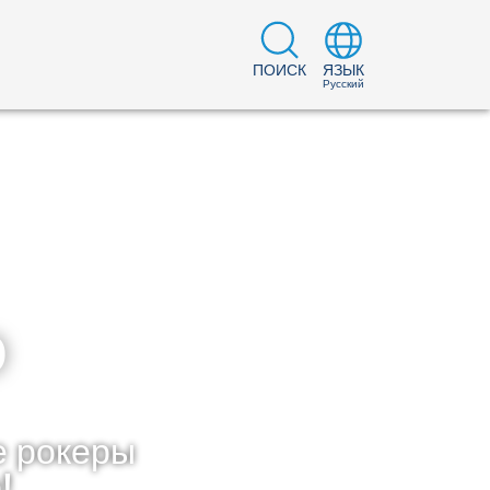
ПОИСК
ЯЗЫК
Русский
о
е рокеры
!