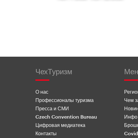
ЧехТуризм
Ме
О нас
Реги
Профессионалы туризма
Чем з
Пресса и СМИ
Нови
Czech Convention Bureau
Инфо 
Цифровая медиатека
Брош
Контакты
Covid