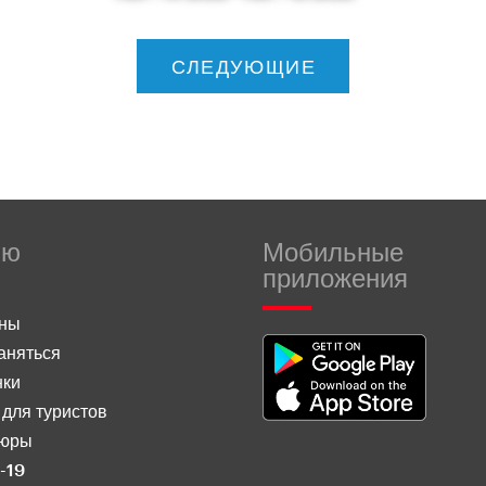
СЛЕДУЮЩИЕ
ню
Мобильные
приложения
оны
аняться
нки
для туристов
юры
-19