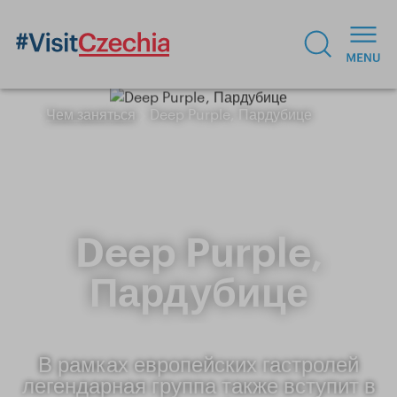
Чем заняться
Deep Purple, Пардубице
Deep Purple,
Пардубице
В рамках европейских гастролей
легендарная группа также вступит в