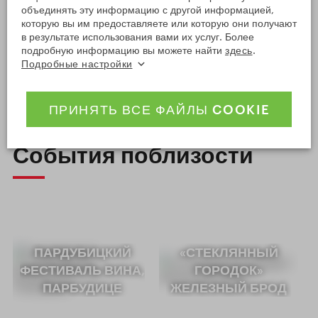
объединять эту информацию с другой информацией,
Leaflet
|
© Seznam.cz a.s. a další
которую вы им предоставляете или которую они получают
в результате использования вами их услуг. Более
Отобразить на картах Google
подробную информацию вы можете найти
здесь
.
Подробные настройки
ПРИНЯТЬ ВСЕ ФАЙЛЫ COOKIE
События поблизости
ПАРДУБИЦКИЙ
«СТЕКЛЯННЫЙ
ФЕСТИВАЛЬ ВИНА,
ГОРОДОК»
ПАРБУДИЦЕ
ЖЕЛЕЗНЫЙ БРОД