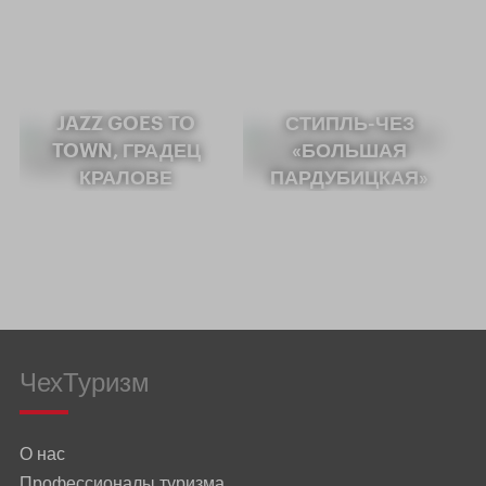
JAZZ GOES TO
СТИПЛЬ-ЧЕЗ
TOWN, ГРАДЕЦ
«БОЛЬШАЯ
КРАЛОВЕ
ПАРДУБИЦКАЯ»
ЧехТуризм
О нас
Профессионалы туризма