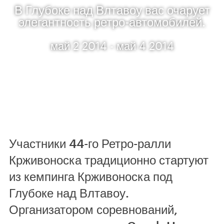
В Глубоке над Влтавоу вас очарует
элегантность ретро-автомобилей.
май 2 2014 - май 4 2014
Участники 44-го Ретро-ралли
Крживоноска традиционно стартуют
из кемпинга Крживоноска под
Глубоке над Влтавоу.
Организатором соревнований,