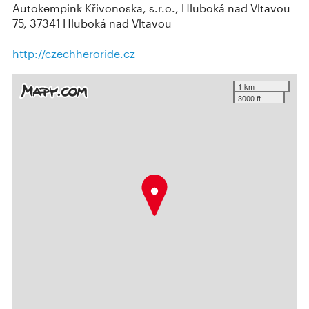
Autokempink Křivonoska, s.r.o., Hluboká nad Vltavou
75, 37341 Hluboká nad Vltavou
http://czechheroride.cz
1 km
3000 ft