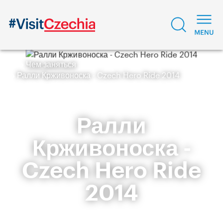
Чем заняться
Ралли Крживоноска - Czech Hero Ride 2014
Ралли
Крживоноска -
Czech Hero Ride
2014