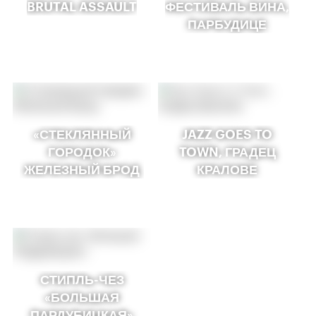
BRUTAL ASSAULT
ФЕСТИВАЛЬ ВИНА,
ПАРБУДИЦЕ
«СТЕКЛЯННЫЙ
JAZZ GOES TO
ГОРОДОК»
TOWN, ГРАДЕЦ
ЖЕЛЕЗНЫЙ БРОД
КРАЛОВЕ
СТИПЛЬ-ЧЕЗ
«БОЛЬШАЯ
ПАРДУБИЦКАЯ»