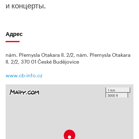
и концерты.
Адрес
nám. Přemysla Otakara II. 2/2, nám. Přemysla Otakara
II. 2/2, 370 01 České Budějovice
www.cb-info.cz
1 km
3000 ft