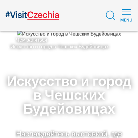
Чем заняться
Искусство и город в Чешских Будейовицах
Искусство и город
в Чешских
Будейовицах
Наслаждайтесь выставкой, где