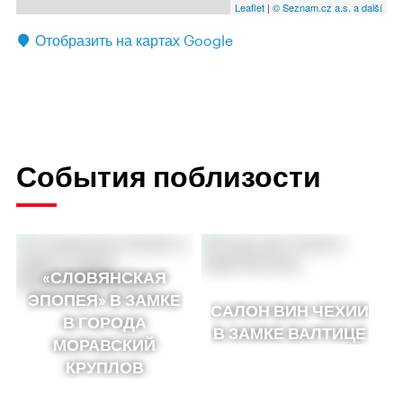
Leaflet
|
© Seznam.cz a.s. a další
Отобразить на картах Google
События поблизости
«СЛОВЯНСКАЯ
ЭПОПЕЯ» В ЗАМКЕ
САЛОН ВИН ЧЕХИИ
В ГОРОДА
В ЗАМКЕ ВАЛТИЦЕ
МОРАВСКИЙ
КРУПЛОВ