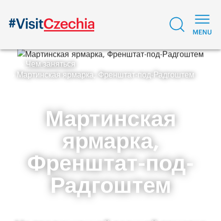
Чем заняться
Мартинская ярмарка, Френштат-под-Радгоштем
Мартинская
ярмарка,
Френштат-под-
Радгоштем