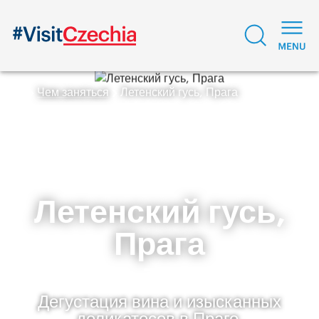
Чем заняться
Летенский гусь, Прага
Летенский гусь,
Прага
Дегустация вина и изысканных
деликатесов в Праге.