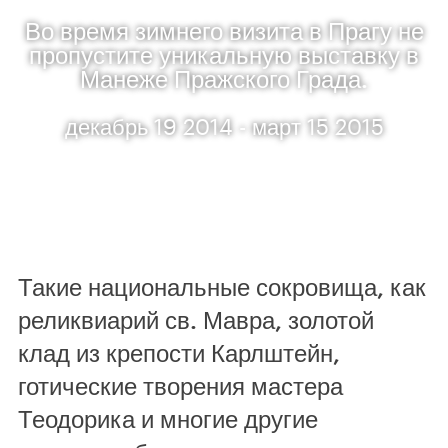
Во время зимнего визита в Прагу не
пропустите уникальную выставку в
Манеже Пражского Града.
декабрь 19 2014 - март 15 2015
Такие национальные сокровища, как
реликвиарий св. Мавра, золотой
клад из крепости Карлштейн,
готические творения мастера
Теодорика и многие другие