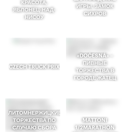
КРАСОТА,
ИГРЫ, ЗАМОК
ЯБЛОНЕЦ-НАД-
СИХРОВ
НИСОУ
«DOČESNÁ» –
ПИВНЫЕ
CZECH TRUCK PRIX
ТОРЖЕСТВА В
ГОРОДЕ ЖАТЕЦ
ЛИТОМНЕРЖИЦКИЕ
ТОРЖЕСТВА ПО
MATTONI
СЛУЧАЮ СБОРА
1/2MARATHON