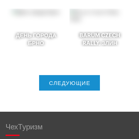
ДЕНЬ ГОРОДА
BARUM CZECH
БРНО
RALLY, ЗЛИН
СЛЕДУЮЩИЕ
ЧехТуризм