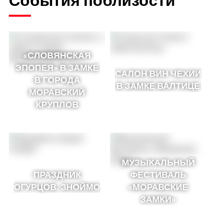
«СЛОВЯНСКАЯ
ЭПОПЕЯ» В ЗАМКЕ
САЛОН ВИН ЧЕХИИ
В ГОРОДА
В ЗАМКЕ ВАЛТИЦЕ
МОРАВСКИЙ
КРУПЛОВ
МУЗЫКАЛЬНЫЙ
ПРАЗДНИК
ФЕСТИВАЛЬ
ОГУРЦОВ, ЗНОЙМО
«МОРАВСКИЕ
ЗАМКИ»