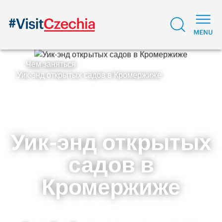
Чем заняться
Уик-энд открытых садов в Кромержиже
Уик-энд открытых
садов в
Кромержиже