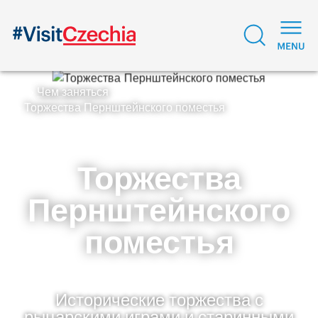
Чем заняться
Торжества Пернштейнского поместья
Торжества
Пернштейнского
поместья
Исторические торжества с
рыцарскими играми и старинными