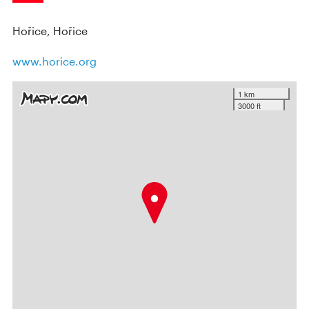
Hořice, Hořice
www.horice.org
1 km
3000 ft