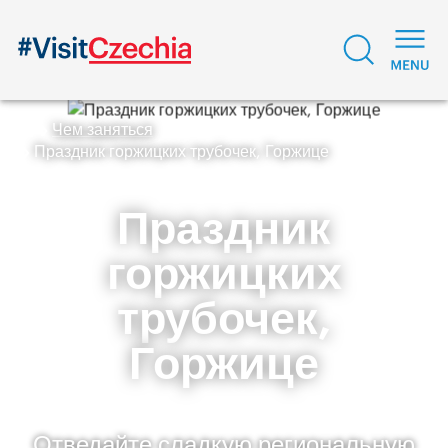
Чем заняться
Праздник горжицких трубочек, Горжице
Праздник
горжицких
трубочек,
Горжице
Отведайте сладкую региональную