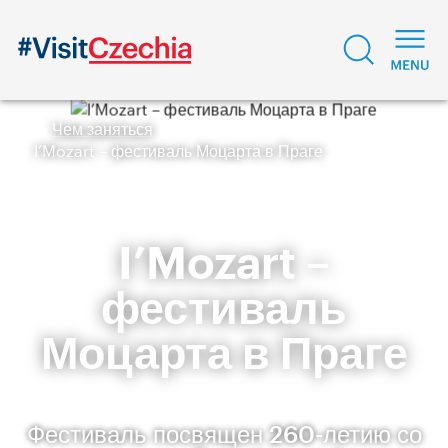
Чем заняться
I’Mozart – фестиваль Моцарта в Праге
I’Mozart –
фестиваль
Моцарта в Праге
Фестиваль посвящен 260-летию со