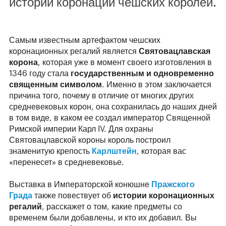
истории коронации чешских королей.
Самым известным артефактом чешских
коронационных регалий является
Святовацлавская
корона
, которая уже в момент своего изготовления в
1346 году стала
государственным и одновременно
священным символом
. Именно в этом заключается
причина того, почему в отличие от многих других
средневековых корон, она сохранилась до наших дней
в том виде, в каком ее создал император Священной
Римской империи Карл IV. Для охраны
Святовацлавской короны король построил
знаменитую крепость
Карлштейн
, которая вас
«перенесет» в средневековье.
Выставка в Императорской конюшне
Пражского
Града
также повествует об
истории коронационных
регалий
, расскажет о том, какие предметы со
временем были добавлены, и кто их добавил. Вы