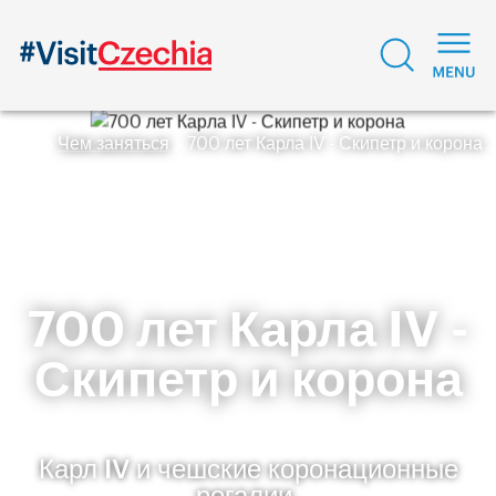
Чем заняться
700 лет Карла IV - Скипетр и корона
700 лет Карла IV -
Скипетр и корона
Карл IV и чешские коронационные
регалии.