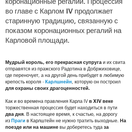
коронационные регалии. Процессия
во главе с Карлом IV продолжает
старинную традицию, связанную с
показом коронационных регалий на
Карловой площади.
Мудрый король, его прекрасная супруга
и их свита
отправятся из пражского Радотина в Добржиховице,
где переночует, а на другой день прибудет в любимую
крепость короля -
Карлшнейн
, которую он построил
для охраны своих драгоценностей.
Как и во времена правления Карла IV
в XIV веке
торжественная процессия будет находиться в пути
два дня
. В настоящее время, к счастью, на дорогу
из
Праги
в Карлштейн не нужно тратить выходные.
На
поезде или на машине
вы доберетесь туда
за