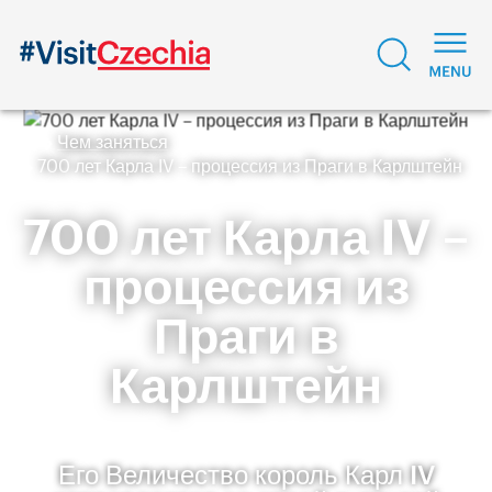
Чем заняться
700 лет Карла IV – процессия из Праги в Карлштейн
700 лет Карла IV –
процессия из
Праги в
Карлштейн
Его Величество король Карл IV