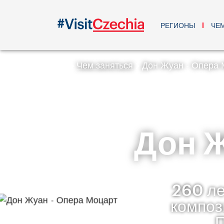
РЕГИОНЫ
ЧЕ
Чем заняться
Дон Жуан - Опера 
Дон Ж
260 ле
композ
П