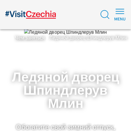
Чем заняться
Ледяной дворец Шпиндлерув Млин
Ледяной дворец
Шпиндлерув
Млин
Обогатите свой зимний отпуск,