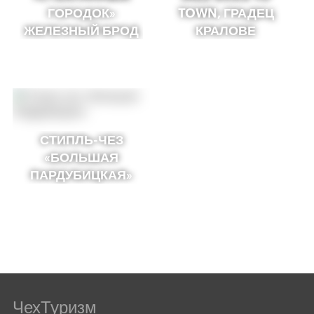
ГОРОДОК»
TOWN, ГРАДЕЦ
ЖЕЛЕЗНЫЙ БРОД
КРАЛОВЕ
СТИПЛЬ-ЧЕЗ
«БОЛЬШАЯ
ПАРДУБИЦКАЯ»
ЧехТуризм