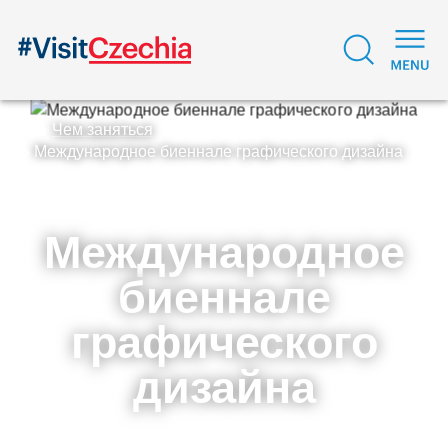
Чем заняться
Международное биеннале графического дизайна
Международное
биеннале
графического
дизайна