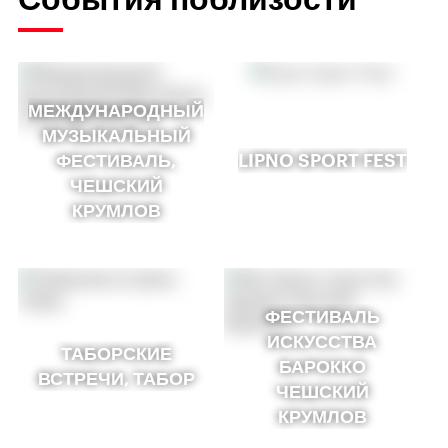
МЕЖДУНАРОДНЫЙ
МУЗЫКАЛЬНЫЙ
ФЕСТИВАЛЬ,
LIPNO SPORT FEST
ЧЕШСКИЙ
КРУМЛОВ
ФЕСТИВАЛЬ
ИСКУССТВА
ТАБОРСКИЕ
БАРОККО
ВСТРЕЧИ, ТАБОР
ЧЕШСКИЙ
КРУМЛОВ