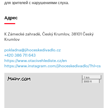
для зрителей с нарушениями слуха.
Адрес
K Zámecké zahradě, Český Krumlov, 38101 Český
Krumlov
pokladna@jihoceskedivadlo.cz
+420 386 711 643
https://www.otacivehlediste.cz/en
https://www.instagram.com/jihoceskedivadlo/?hl=cs
1 km
3000 ft