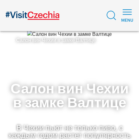
Салон вин Чехии в замке Валтице
Салон вин Чехии
в замке Валтице
В Чехии пьют не только пиво, с
каждым годом растет популярность