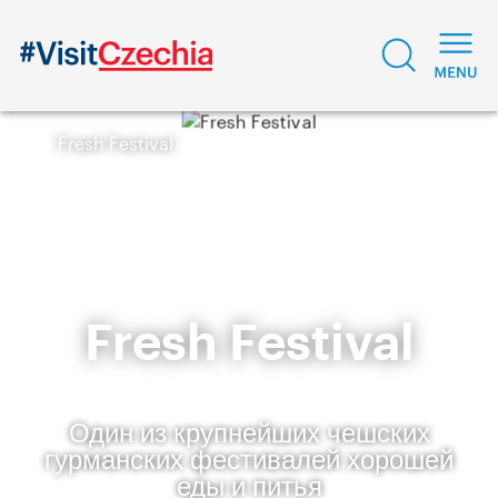
Fresh Festival
Fresh Festival
Один из крупнейших чешских
гурманских фестивалей хорошей
еды и питья