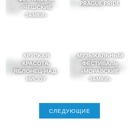
PRAGUE PRIDE
«ЧЕШСКИЕ
ЗАМКИ»
ХРУПКАЯ
МУЗЫКАЛЬНЫЙ
КРАСОТА,
ФЕСТИВАЛЬ
ЯБЛОНЕЦ-НАД-
«МОРАВСКИЕ
НИСОУ
ЗАМКИ»
СЛЕДУЮЩИЕ