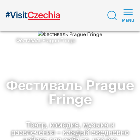
Фестиваль Prague Fringe
Фестиваль Prague
Fringe
Театр, комедия, музыка и
развлечения – каждый ежедневно
найдет для себя то, что его