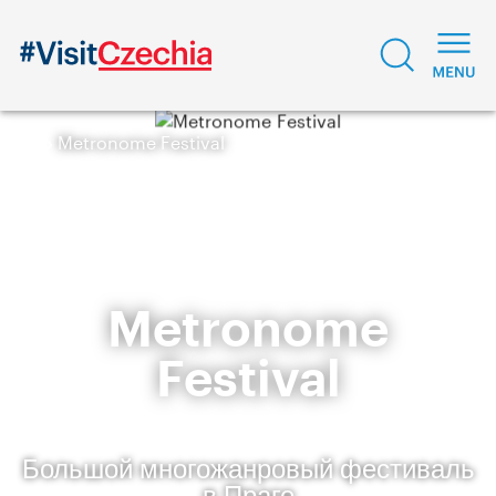
Metronome Festival
Metronome
Festival
Большой многожанровый фестиваль
в Праге