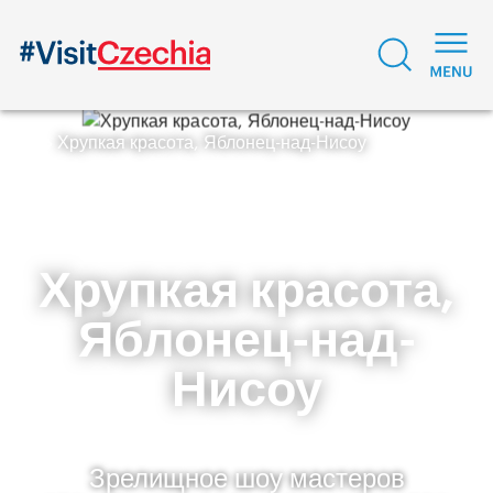
Хрупкая красота, Яблонец-над-Нисоу
Хрупкая красота,
Яблонец-над-
Нисоу
Зрелищное шоу мастеров