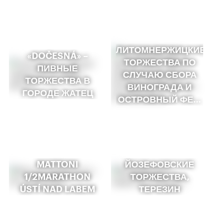
ЛИТОМНЕРЖИЦКИЕ
«DOČESNÁ» –
ТОРЖЕСТВА ПО
ПИВНЫЕ
СЛУЧАЮ СБОРА
ТОРЖЕСТВА В
ВИНОГРАДА И
ГОРОДЕ ЖАТЕЦ
ОСТРОВНЫЙ ФЕ…
MATTONI
ЙОЗЕФОВСКИЕ
1/2MARATHON
ТОРЖЕСТВА,
ÚSTÍ NAD LABEM
ТЕРЕЗИН