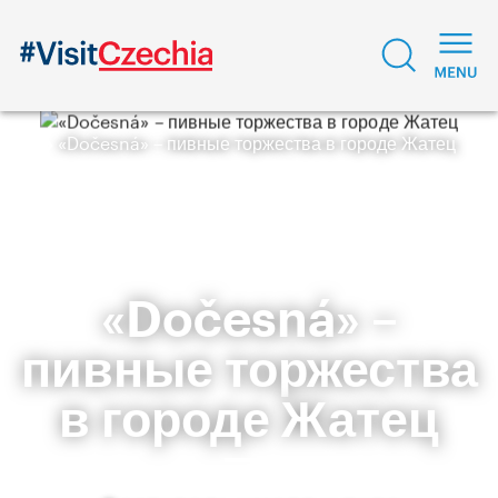
«Dočesná» – пивные торжества в городе Жатец
«Dočesná» –
пивные торжества
в городе Жатец