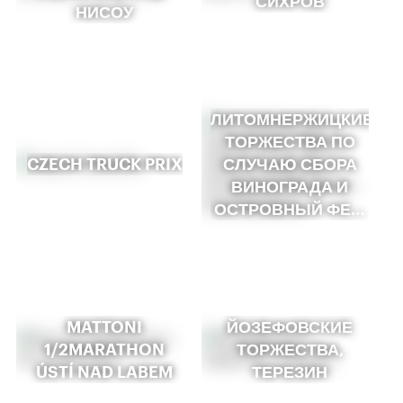
СИХРОВ
НИСОУ
ЛИТОМНЕРЖИЦКИЕ
ТОРЖЕСТВА ПО
CZECH TRUCK PRIX
СЛУЧАЮ СБОРА
ВИНОГРАДА И
ОСТРОВНЫЙ ФЕ…
MATTONI
ЙОЗЕФОВСКИЕ
1/2MARATHON
ТОРЖЕСТВА,
ÚSTÍ NAD LABEM
ТЕРЕЗИН