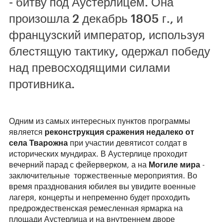
- битву под Аустерлицем. Она
произошла 2 декабрь 1805 г., и
французский император, используя
блестящую тактику, одержал победу
над превосходящими силами
противника.
Одним из самых интересных пунктов программы
является
реконструкция сражения недалеко от
села Тварожна
при участии девятисот солдат в
исторических мундирах. В Аустерлице проходит
вечерний парад с фейерверком, а на
Могиле мира
-
заключительные торжественные мероприятия. Во
время празднования юбилея вы увидите военные
лагеря, концерты и непременно будет проходить
предрождественская ремесленная ярмарка на
площади Аустерлица и на внутреннем дворе