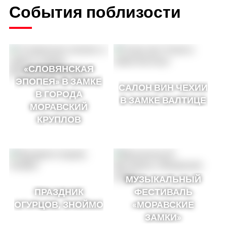
События поблизости
«СЛОВЯНСКАЯ
ЭПОПЕЯ» В ЗАМКЕ
САЛОН ВИН ЧЕХИИ
В ГОРОДА
В ЗАМКЕ ВАЛТИЦЕ
МОРАВСКИЙ
КРУПЛОВ
МУЗЫКАЛЬНЫЙ
ПРАЗДНИК
ФЕСТИВАЛЬ
ОГУРЦОВ, ЗНОЙМО
«МОРАВСКИЕ
ЗАМКИ»