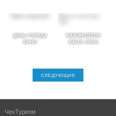
ДЕНЬ ГОРОДА
BARUM CZECH
БРНО
RALLY, ЗЛИН
СЛЕДУЮЩИЕ
ЧехТуризм