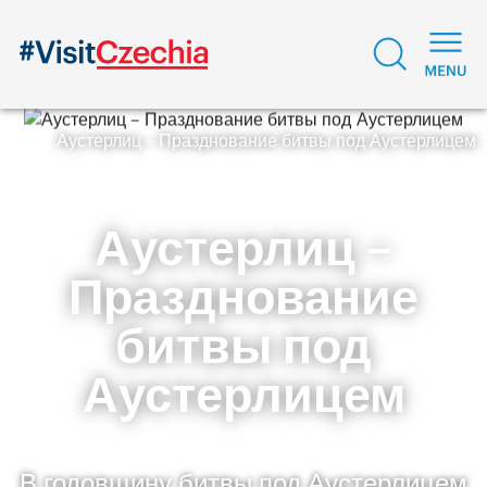
Аустерлиц – Празднование битвы под Аустерлицем
Аустерлиц –
Празднование
битвы под
Аустерлицем
В годовщину битвы под Аустерлицем