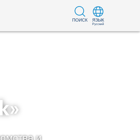
ПОИСК
ЯЗЫК
Русский
k»
комства и