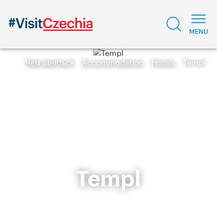
Чем заняться
Accommodation
Hotels
Templ
Templ