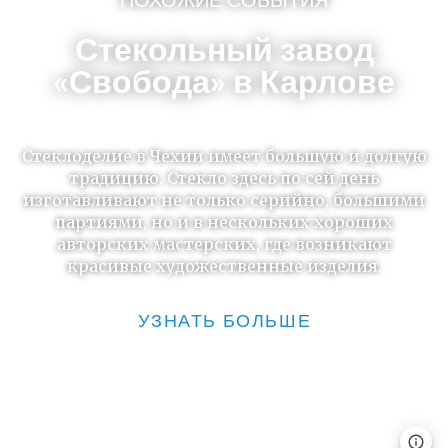
Стекольный завод
«Свобода» в Карлове
Стеклоделие в Чехии имеет большую и долгую
традицию. Стекло здесь по сей день
изготавливают не только серийно, большими
партиями, но и в нескольких хороших
авторских мастерских, где возникают
красивые художественные изделия.
УЗНАТЬ БОЛЬШЕ