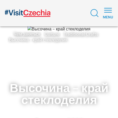
Чем заняться
Culture
Traditional Crafts
Высочина – край стеклоделия
Высочина – край
стеклоделия