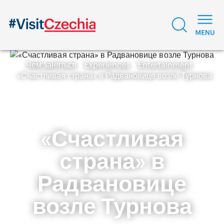
Чем заняться
Experiences
Entertainment
«Счастливая страна» в Радвановице возле Турнова
«Счастливая
страна» в
Радвановице
возле Турнова