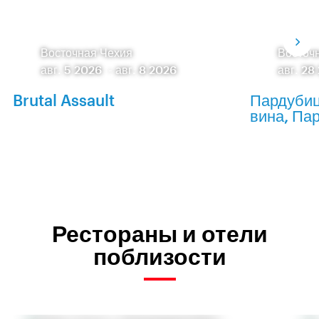
Восточная Чехия
Восточ
авг. 5 2026
-
авг. 8 2026
авг. 28
Brutal Assault
Пардубиц
вина, Па
Рестораны и отели
поблизости