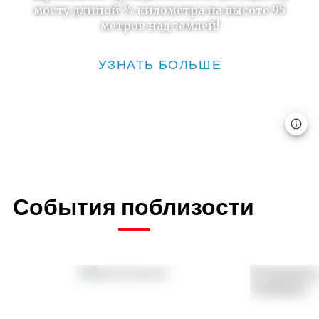
мосту длиной ¾ километра на высоте 95
метров над землей!
УЗНАТЬ БОЛЬШЕ
События поблизости