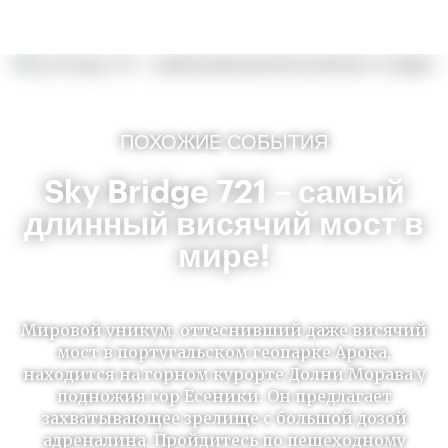
ПОХОЖИЕ СОБЫТИЯ
Sky Bridge 721 – самый
длинный висячий мост в
мире!
Мировой уникум, оттеснивший даже висячий
мост в португальском геопарке Арока,
находится на горном курорте Долни Морава у
подножия гор Есеники. Он предлагает
захватывающее зрелище с большой дозой
адреналина. Пройдитесь по пешеходному