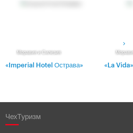
Моравия и Силезия
Морави
«Imperial Hotel Острава»
«La Vida
ЧехТуризм