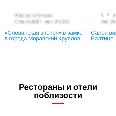
Моравия и Силезия
Морави
июль 31 2021
-
дек. 31 2031
янв. 31
«Словянская эпопея» в замке
Салон ви
в города Моравский Круплов
Валтице
Рестораны и отели
поблизости