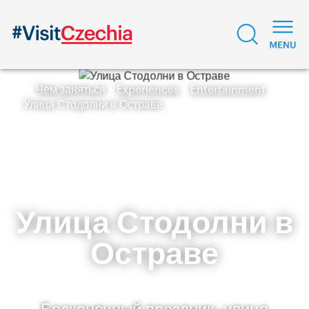
Чем заняться
Experiences
Entertainment
Улица Стодолни в Остраве
Улица Стодолни в
Остраве
Бесконечный праздник: улица