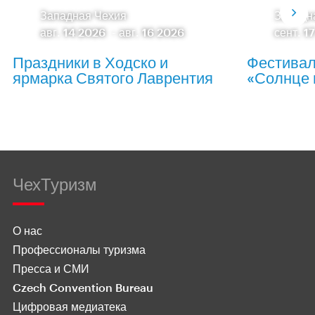
Западная Чехия
Западн
авг. 14 2026
-
авг. 16 2026
сент. 1
Праздники в Ходско и
Фестивал
ярмарка Святого Лаврентия
«Солнце 
ЧехТуризм
О нас
Профессионалы туризма
Пресса и СМИ
Czech Convention Bureau
Цифровая медиатека