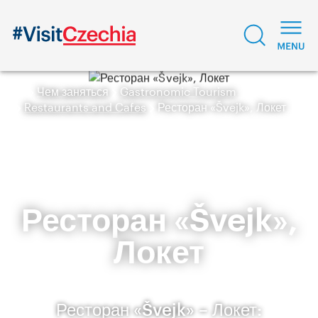
Чем заняться
Gastronomic Tourism
Restaurants and Cafes
Ресторан «Švejk», Локет
Ресторан «Švejk»,
Локет
Ресторан «Švejk» – Локет: