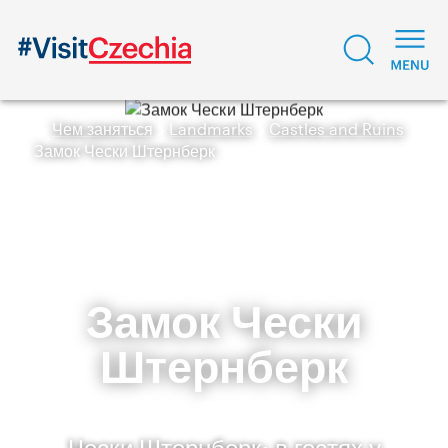
Чем заняться
Landmarks
Castles and Ruins
Замок Чески Штернберк
Замок Чески
Штернберк
Чески Штернберк: в гостях у