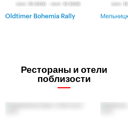
сент. 10 2026
-
сент. 12 2026
сент. 1
Oldtimer Bohemia Rally
Мельницк
Рестораны и отели
поблизости