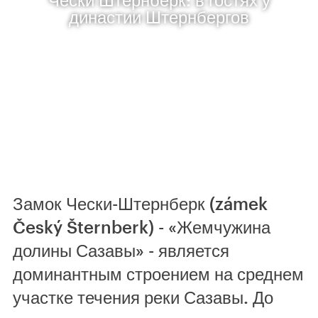
династии Штернбергов
Замок Чески-Штернберк (zámek
Český Šternberk) - «Жемчужина
долины Сазавы» - является
доминантным строением на среднем
участке течения реки Сазавы. До