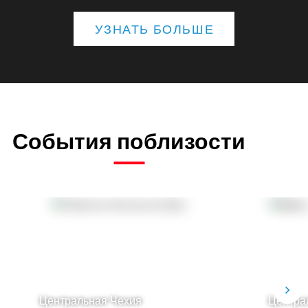
УЗНАТЬ БОЛЬШЕ
События поблизости
Центральная Чехия
Центра