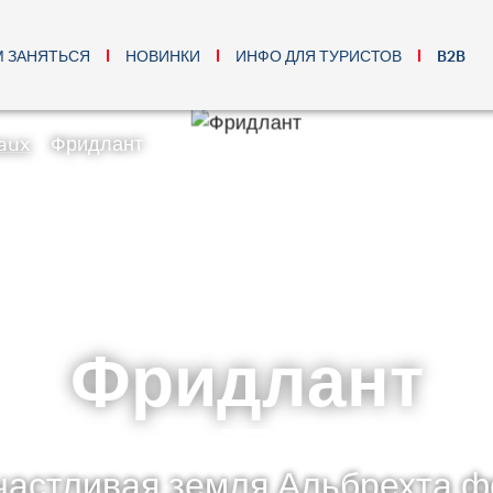
М ЗАНЯТЬСЯ
НОВИНКИ
ИНФО ДЛЯ ТУРИСТОВ
B2B
aux
Фридлант
Фридлант
частливая земля Альбрехта ф