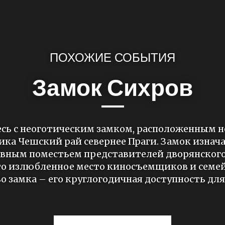
ПОХОЖИЕ СОБЫТИЯ
Замок Сихров
сь с неоготическим замком, расположенным н
ика Чешский рай севернее Праги. Замок изнач
вным поместьем представителей дворянского 
то излюбленное место киносъемщиков и семей
 замка – его круглогодичная доступность для