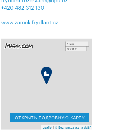
frydlant.rezervace@npu.cz
+420 482 312 130
www.zamek-frydlant.cz
1 km
3000 ft
ОТКРЫТЬ ПОДРОБНУЮ КАРТУ
Leaflet
|
© Seznam.cz a.s. a další