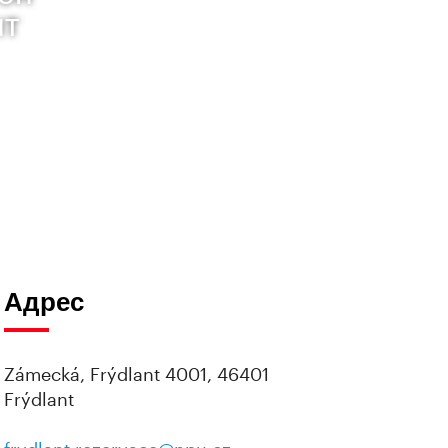
нт
Адрес
Zámecká, Frýdlant 4001, 46401
Frýdlant