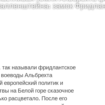
алленштейна: замок Фридла
я, так называли фридлантское
я воеводы Альбрехта
 европейский политик и
твы на Белой горе сказочное
ько расцветало. После его