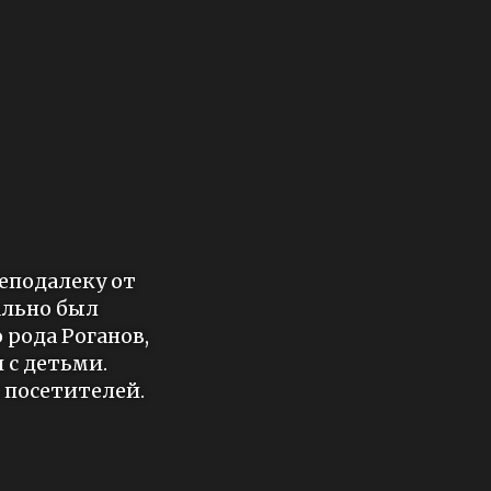
еподалеку от
ально был
рода Роганов,
 с детьми.
 посетителей.