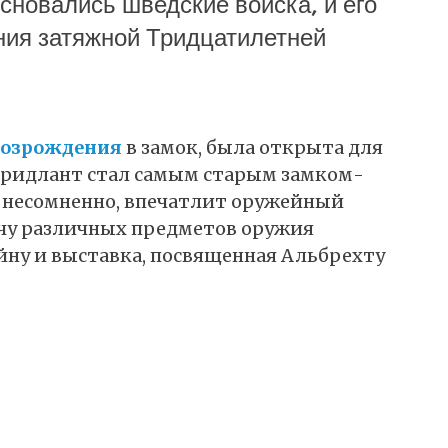
основались шведские войска, и его
ния затяжной Тридцатилетней
озрождения
в замок, была открыта для
 Фридлант стал самым старым замком-
с, несомненно, впечатлит оружейный
ячу различных предметов оружия
войну и выставка, посвященная Альбрехту