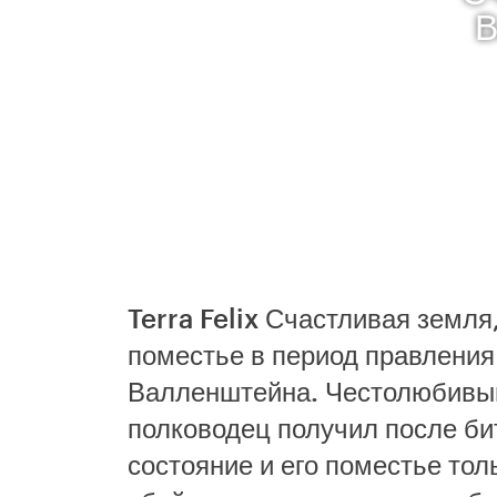
В
Terra Felix Счастливая земл
поместье в период правлени
Валленштейна. Честолюбивый
полководец получил после би
состояние и его поместье тол