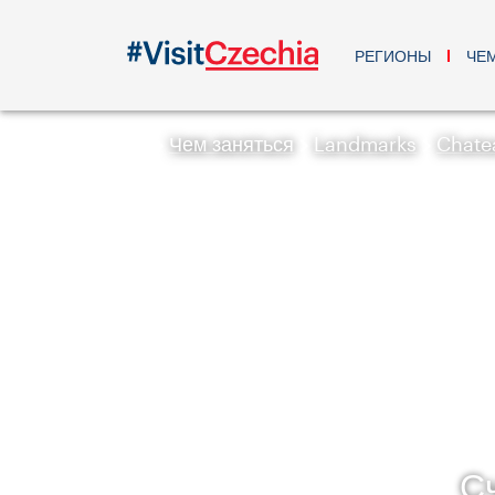
РЕГИОНЫ
ЧЕ
Чем заняться
Landmarks
Chate
С