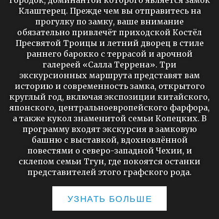
городок, доминантой которого является замок
Клаштерец. Прежде чем вы отправитесь на
прогулку по замку, ваше внимание
обязательно привлечёт приходской Костёл
Пресвятой Троицы и летний дворец в стиле
раннего барокко с террасой и арочной
галереей «Салла Террена». Три
экскурсионных маршрута представят вам
историю и современность замка, открытого
круглый год, включая экспозиции китайского,
японского, центральноевропейского фарфора,
а также кукол знаменитой семьи Копецких. В
программу входят экскурсия в замковую
башню с выставкой, вдохновлённой
повестями о северо-западной Чехии, и
склепом семьи Тгун, где покоятся останки
представителей этого графского рода.
УЗНАТЬ БОЛЬШЕ