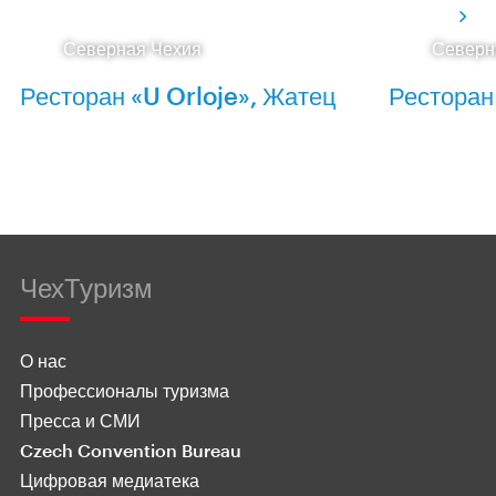
Северная Чехия
Северн
Ресторан «U Orloje», Жатец
Ресторан
ЧехТуризм
О нас
Профессионалы туризма
Пресса и СМИ
Czech Convention Bureau
Цифровая медиатека