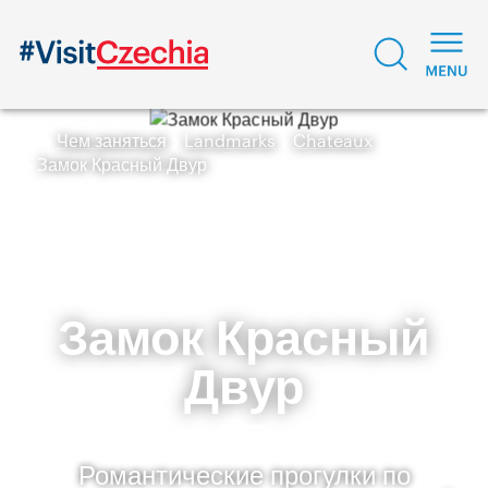
Чем заняться
Landmarks
Chateaux
Замок Красный Двур
Замок Красный
Двур
Романтические прогулки по