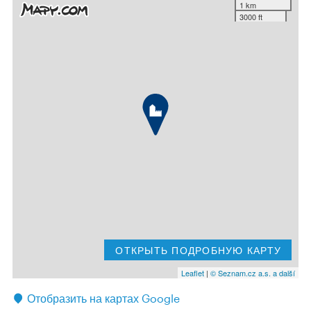
1 km
3000 ft
ОТКРЫТЬ ПОДРОБНУЮ КАРТУ
Leaflet
|
© Seznam.cz a.s. a další
Отобразить на картах Google