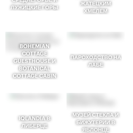
ЖАТЕЦКИМ
ЛУЖИЦКИЕ ГОРЫ
ХМЕЛЕМ
BOHEMIAN
COTTAGE
ПАРОХОДСТВО НА
GUESTHOUSE И
ЛАБЕ
BOTANICAL
COTTAGE CABIN
МУЗЕЙ СТЕКЛА И
IQLANDIA В
БИЖУТЕРИИ В
ЛИБЕРЦЕ
ЯБЛОНЦЕ