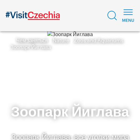
Чем заняться
Nature
Zoos and Aquariums
Зоопарк Йиглава
Зоопарк Йиглава
Зоопарк Йиглава: все уголки мира