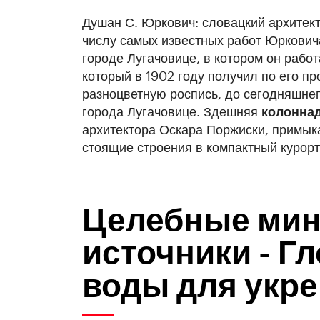
Душан С. Юркович: словацкий архитект
числу самых известных работ Юрковича
городе Лугачовице, в котором он работ
который в 1902 году получил по его пр
разноцветную роспись, до сегодняшне
города Лугачовице. Здешняя
колонна
архитектора Оскара Поржиски, примыка
стоящие строения в компактный курорт
Целебные ми
источники - Г
воды для укр