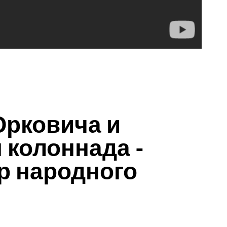
Юрковича и
колоннада -
р народного