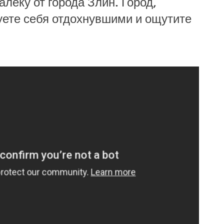
леку от города Злин. Город,
уете себя отдохнувшими и ощутите