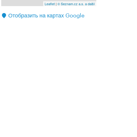
Leaflet
|
© Seznam.cz a.s. a další
Отобразить на картах Google