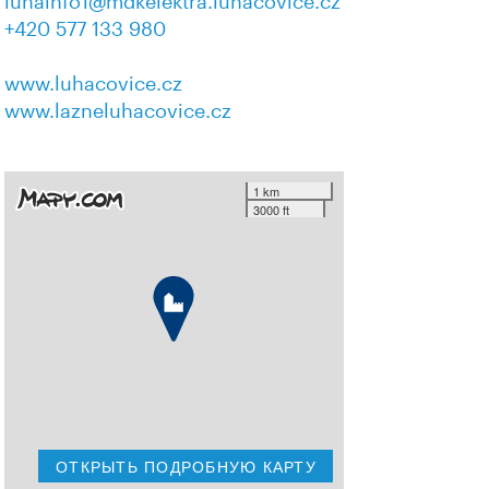
luhainfo1@mdkelektra.luhacovice.cz
+420 577 133 980
www.luhacovice.cz
www.lazneluhacovice.cz
1 km
3000 ft
ОТКРЫТЬ ПОДРОБНУЮ КАРТУ