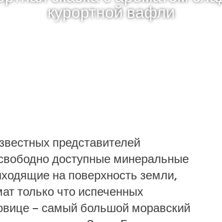
курортной вафли
известных представителей
 свободно доступные минеральные
выходящие на поверхность земли,
ат только что испеченных
човице – самый большой моравский