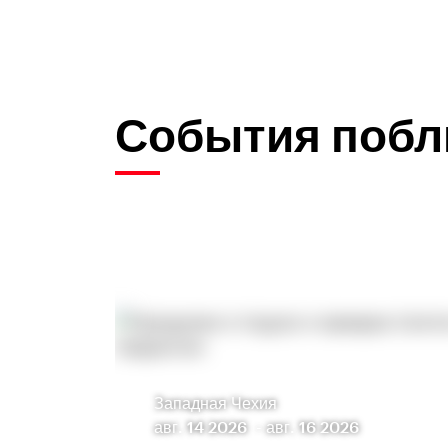
События побл
Западная Чехия
авг. 14 2026
-
авг. 16 2026