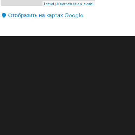
Leaflet
|
© Seznam.cz a.s. a další
Отобразить на картах Google