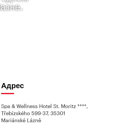
азне.
Адрес
Spa & Wellness Hotel St. Moritz ****,
Třebízského 599-37, 35301
Mariánské Lázně