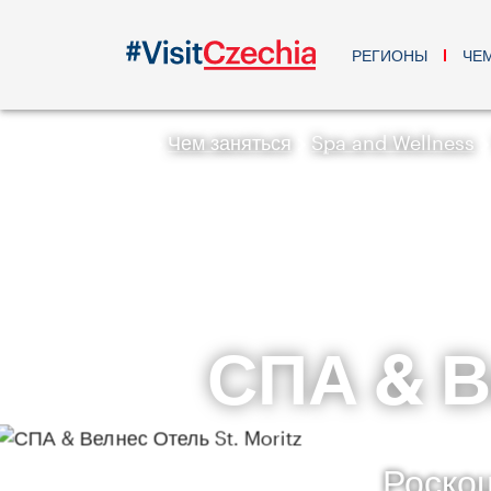
РЕГИОНЫ
ЧЕ
Чем заняться
Spa and Wellness
СПА & В
Роско