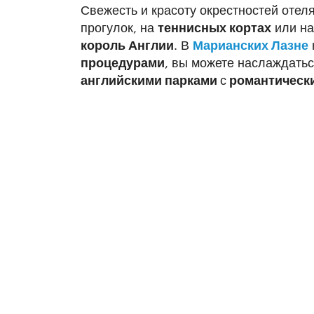
Свежесть и красоту окрестностей отел
прогулок, на
теннисных кортах
или н
король Англии
. В
Марианских Лазне
процедурами
, вы можете наслаждать
английскими парками
с
романтическ