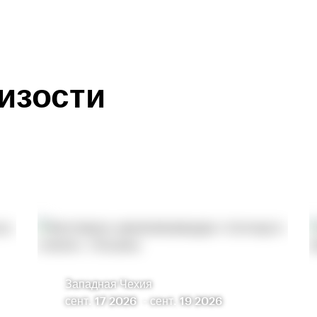
изости
Западная Чехия
сент. 17 2026
-
сент. 19 2026