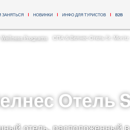
М ЗАНЯТЬСЯ
НОВИНКИ
ИНФО ДЛЯ ТУРИСТОВ
B2B
Wellness Programs
СПА & Велнес Отель St. Moritz
елнес Отель St
шный отель, расположенный в