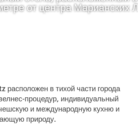
метре от центра Марианских Л
z расположен в тихой части города
 велнес-процедур, индивидуальный
 чешскую и международную кухню и
жающую природу.