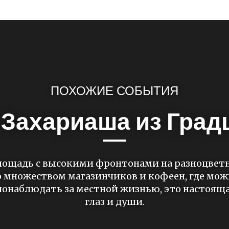
ПОХОЖИЕ СОБЫТИЯ
Захариаша из Градц
лощадь с высокими фронтонами на разноцвет
о множеством магазинчиков и кофеен, где мож
понаблюдать за местной жизнью, это настояща
глаз и души.