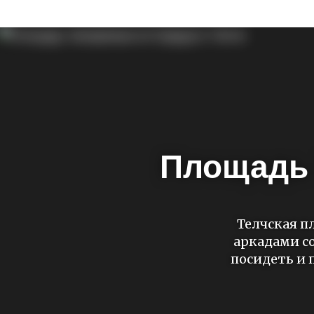
Площадь 
Телчская п
аркадами с
посидеть и 