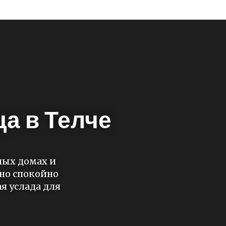
а в Телче
ных домах и
но спокойно
я услада для