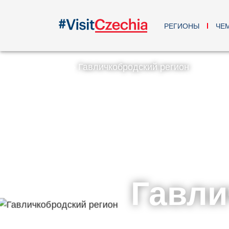
РЕГИОНЫ
ЧЕ
Гавличкобродский регион
Гавли