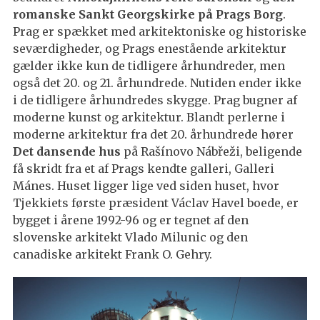
romanske Sankt Georgskirke på Prags Borg
.
Prag er spækket med arkitektoniske og historiske
seværdigheder, og Prags enestående arkitektur
gælder ikke kun de tidligere århundreder, men
også det 20. og 21. århundrede. Nutiden ender ikke
i de tidligere århundredes skygge. Prag bugner af
moderne kunst og arkitektur. Blandt perlerne i
moderne arkitektur fra det 20. århundrede hører
Det dansende hus
på Rašínovo Nábřeži, beligende
få skridt fra et af Prags kendte galleri, Galleri
Mánes. Huset ligger lige ved siden huset, hvor
Tjekkiets første præsident Václav Havel boede, er
bygget i årene 1992-96 og er tegnet af den
slovenske arkitekt Vlado Milunic og den
canadiske arkitekt Frank O. Gehry.