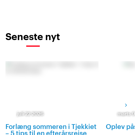
Seneste nyt
juli 22 2026
marts 
Forlæng sommeren i Tjekkiet
Oplev pås
– 5 tips til en efterårsrejse