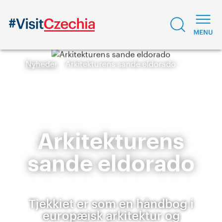
Nyheder
Arkitekturens sande eldorado
Arkitekturens
sande eldorado
Tjekkiet er som en håndbog i
europæisk arkitektur og