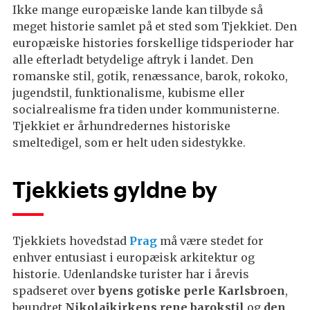
Ikke mange europæiske lande kan tilbyde så
meget historie samlet på et sted som Tjekkiet. Den
europæiske histories forskellige tidsperioder har
alle efterladt betydelige aftryk i landet. Den
romanske stil, gotik, renæssance, barok, rokoko,
jugendstil, funktionalisme, kubisme eller
socialrealisme fra tiden under kommunisterne.
Tjekkiet er århundredernes historiske
smeltedigel, som er helt uden sidestykke.
Tjekkiets gyldne by
Tjekkiets hovedstad
Prag
må være stedet for
enhver entusiast i europæisk arkitektur og
historie. Udenlandske turister har i årevis
spadseret over
byens gotiske perle Karlsbroen
,
beundret
Nikolajkirkens rene barokstil
og
den