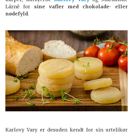
Lázně for
sine vafler med chokolade- eller
nødefyld
.
Karlovy Vary er desuden kendt for sin urtelikør