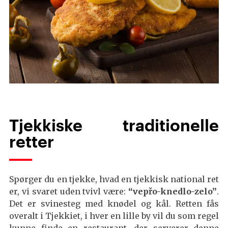
Tjekkiske traditionelle
retter
Spørger du en tjekke, hvad en tjekkisk national ret
er, vi svaret uden tvivl være:
“vepřo-knedlo-zelo”
.
Det er svinesteg med knødel og kål. Retten fås
overalt i Tjekkiet, i hver en lille by vil du som regel
kunne finde en restaurant, der serverer denne