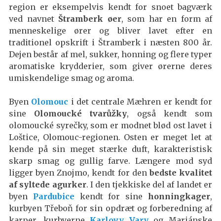
region er eksempelvis kendt for snoet bagværk
ved navnet
Štramberk øer
, som har en form af
menneskelige ører og bliver lavet efter en
traditionel opskrift i Štramberk i næsten 800 år.
Dejen består af mel, sukker, honning og flere typer
aromatiske krydderier, som giver ørerne deres
umiskendelige smag og aroma.
Byen
Olomouc
i det centrale Mæhren er kendt for
sine
Olomoucké tvarůžky
, også kendt som
olomoucké syrečky, som er modnet blød ost lavet i
Loštice, Olomouc-regionen. Osten er meget let at
kende på sin meget stærke duft, karakteristisk
skarp smag og gullig farve. Længere mod syd
ligger byen Znojmo, kendt for den
bedste kvalitet
af syltede agurker
. I den tjekkiske del af landet er
byen
Pardubice
kendt for sine
honningkager
,
kurbyen Třeboň for sin opdræt og forberedning af
karper, kurbyerne
Karlovy Vary
og Mariánske