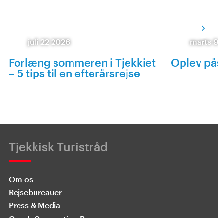
juli 22 2026
marts 
Forlæng sommeren i Tjekkiet
Oplev pås
– 5 tips til en efterårsrejse
Tjekkisk Turistråd
Om os
Rejsebureauer
Press & Media