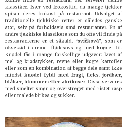
klassiker. Især ved frokosttid, da mange tjekker
spiser deres frokost på restaurant. Udvalget af
traditionelle tjekkiske retter er således ganske
stor, selv på forholdsvis små restauranter. En af
andre tjekkiske klassikere som du ofte vil finde på
restauranterne er et såkaldt
“svíčková”
, som er
oksekød i cremet flødesovs og med knødel til.
Knødel fås i mange forskellige udgaver: lavet af
mel og brødstykker, revne eller kogte kartofler
eller som en kombination af begge dele samt ikke
mindst
knødel fyldt med frugt, f.eks. jordbær,
blåbær, blommer eller abrikoser
. Disse serveres
med smeltet smør og overstrøget med ristet rasp
eller malede birkes og sukker.