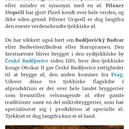
eller mindre er synonym med en øl.
Pilsner
Urquell
har gjort Plzeň kendt over hele verden, og
ikke uden grund. Pilsner Urquell er dog langtfra
den eneste verdenskendte tjekkiske øl.
Du har sikkert også hørt om
Budějovický Budvar
eller Budweiser/Budvar eller Staropramen. Den
førstnævnte bliver brygget i den sydtjekkiske by
České Budějovice
siden 1265, hvor den tjekkiske
konge Ottokar II gav České Budějovice rettigheder
til at brygge øl, den anden kommer fra
Prag
.
Udover disse tre tjekkiske flagskibe i
ølproduktion er der over hele landet bryggerier
som fremstiller velsmagende øl efter gamle
traditioner samt en del mikrobryggerier, som har
specialiseret sig i produktion af specielle øl.
Tjekkiet er dog langtfra kun et øl-land.