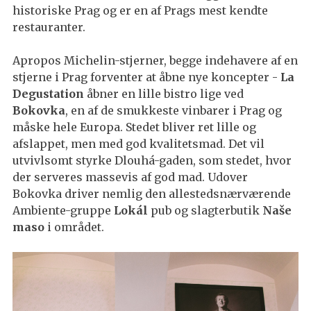
historiske Prag og er en af Prags mest kendte
restauranter.
Apropos Michelin-stjerner, begge indehavere af en
stjerne i Prag forventer at åbne nye koncepter -
La
Degustation
åbner en lille bistro lige ved
Bokovka
, en af de smukkeste vinbarer i Prag og
måske hele Europa. Stedet bliver ret lille og
afslappet, men med god kvalitetsmad. Det vil
utvivlsomt styrke Dlouhá-gaden, som stedet, hvor
der serveres massevis af god mad. Udover
Bokovka driver nemlig den allestedsnærværende
Ambiente-gruppe
Lokál
pub og slagterbutik
Naše
maso
i området.