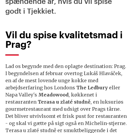
spændende år, hvis du vil spise
godt i Tjekkiet.
Vil du spise kvalitetsmad i
Prag?
Lad os begynde med den oplagte destination: Prag.
I begyndelsen af februar overtog Lukáš Hlaváček,
en af de mest lovende unge kokke med
arbejdserfaring hos Londons
The Ledbury
eller
Napa Valley's
Meadowood
, køkkenet i
restauranten
Terasa u zlaté studně
, en luksuriøs
gourmetrestaurant med udsigt over Prags tårne.
Det bliver utvivlsomt et frisk pust for restauranten
- og skal vi gætte på sigt også en Michelin-stjerne.
Terasa u zlaté studně er smuktbeliggende i det