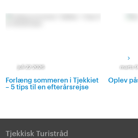
juli 22 2026
marts 
Forlæng sommeren i Tjekkiet
Oplev pås
– 5 tips til en efterårsrejse
Tjekkisk Turistråd