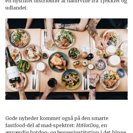
en nystiftet distributør af naturvine fra Tjekkiet og
udlandet.
Gode nyheder kommer også på den smarte
fastfood-del af mad-spektret:
MrHotDog
, en
ærværdig hotdog- og burgerinstitution i det hippe