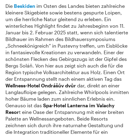
Die
Beskiden
im Osten des Landes bieten zahlreiche
kleinere Skigebiete sowie bestens gespurte Loipen,
um die herrliche Natur gleitend zu erleben. Ein
winterliches Highlight findet zu Jahresbeginn von 11.
Januar bis 2. Februar 2025 statt, wenn sich talentierte
Bildhauer im Rahmen des Bildhauersymposiums
„Schneekönigreich“ in Pustevny treffen, um Eisblöcke
in fantasievolle Kreationen zu verwandeln. Einer der
schönsten Flecken des Gebirgszugs ist der Gipfel des
Bergs Soláň. Von hier aus zeigt sich auch die für die
Region typische Volksarchitektur aus Holz. Einen Ort
der Entspannung stellt nach einem aktiven Tag das
Wellness-Hotel Ondrášův dvůr
dar, direkt an einer
Langlaufloipe gelegen. Zahlreiche Whirlpools inmitten
hoher Bäume laden zum sinnlichen Erlebnis ein.
Genauso ist das
Spa-Hotel Lanterna im Valachy
Resor
t eine Oase der Entspannung mit einer breiten
Palette an Wellnessangeboten. Beide Resorts
zeichnen sich durch ihre naturnahe Gestaltung und
die Integration traditioneller Elemente für ein