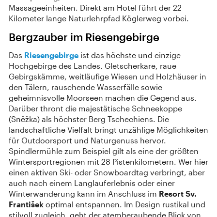
Massageeinheiten. Direkt am Hotel führt der 22
Kilometer lange Naturlehrpfad Köglerweg vorbei.
Bergzauber im Riesengebirge
Das
Riesengebirge
ist das höchste und einzige
Hochgebirge des Landes. Gletscherkare, raue
Gebirgskämme, weitläufige Wiesen und Holzhäuser in
den Tälern, rauschende Wasserfälle sowie
geheimnisvolle Moorseen machen die Gegend aus.
Darüber thront die majestätische Schneekoppe
(Sněžka) als höchster Berg Tschechiens. Die
landschaftliche Vielfalt bringt unzählige Möglichkeiten
für Outdoorsport und Naturgenuss hervor.
Spindlermühle zum Beispiel gilt als eine der größten
Wintersportregionen mit 28 Pistenkilometern. Wer hier
einen aktiven Ski- oder Snowboardtag verbringt, aber
auch nach einem Langlauferlebnis oder einer
Winterwanderung kann im Anschluss im
Resort Sv.
František
optimal entspannen. Im Design rustikal und
stilvoll zugleich, geht der atemberaubende Blick von