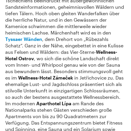
Tschechiens beeindruckt mit außergewöhnlichen
Sandsteinformationen, geheimnisvollen Wäldern und
tiefen Tälern. Hoch oben gleiten Wanderfalken über
die herrliche Natur, und in den Gewässern der
Kamenice schwimmen die mittlerweile wieder
heimischen Lachse. Märchenhaft wird es in den
Tyssaer Wänden
, dem Drehort von „Rübezahls
Schatz“. Ganz in der Nähe, eingebettet in eine Kulisse
aus Felsen und Wäldern: das Vier-Sterne-
Wellness-
Hotel Ostrov
, wo sich die schöne Landschaft direkt
vom Innen- und Whirlpool genau wie von der Sauna
aus bewundern lässt. Besonders stimmungsvoll geht
es im
Wellness-Hotel Zámeček
in Jetřichovice zu. Das
ehemalige Lust- und Jagdschloss präsentiert sich als
stilvolle Unterkunft in einzigartigen Schlossräumen,
so auch der bestens ausgestattete Wellnessbereich.
Im modernen
Aparthotel Lípa
am Rande des
Nationalparks stehen Gästen verschieden große
Apartments von bis zu 90 Quadratmetern zur
Verfügung. Das Entspannungszentrum bietet Fitness
und Spinning, eine Sauna und ein Solarium sowie