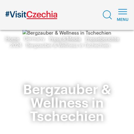
Home
Germany
Press & Media
Presseberichte
2024
Bergzauber & Wellness in Tschechien
Bergzauber &
Wellness in
Tschechien