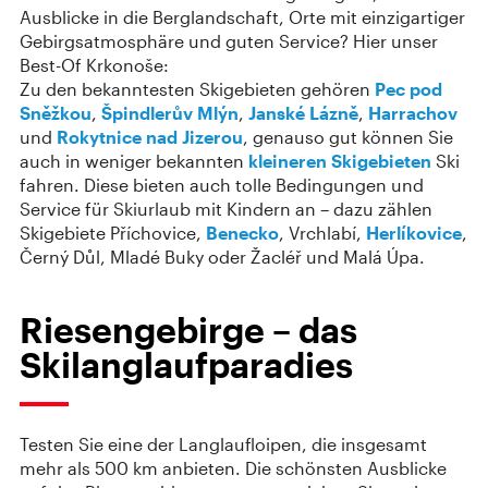
Ausblicke in die Berglandschaft, Orte mit einzigartiger
Gebirgsatmosphäre und guten Service? Hier unser
Best-Of Krkonoše:
Zu den bekanntesten Skigebieten gehören
Pec pod
Sněžkou
,
Špindlerův Mlýn
,
Janské Lázně
,
Harrachov
und
Rokytnice nad Jizerou
, genauso gut können Sie
auch in weniger bekannten
kleineren Skigebieten
Ski
fahren. Diese bieten auch tolle Bedingungen und
Service für Skiurlaub mit Kindern an – dazu zählen
Skigebiete Příchovice,
Benecko
, Vrchlabí,
Herlíkovice
,
Černý Důl, Mladé Buky oder Žacléř und Malá Úpa.
Riesengebirge – das
Skilanglaufparadies
Testen Sie eine der Langlaufloipen, die insgesamt
mehr als 500 km anbieten. Die schönsten Ausblicke