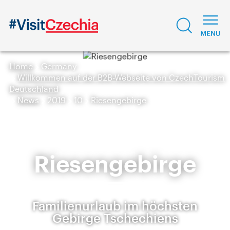
Home
Germany
Willkommen auf der B2B-Webseite von CzechTourism
Deutschland
News
2019
10
Riesengebirge
Riesengebirge
Familienurlaub im höchsten
Gebirge Tschechiens