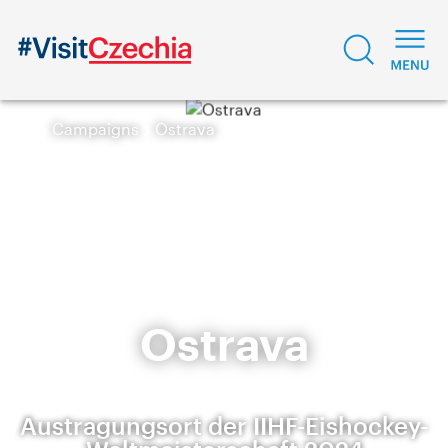
Campaigns
Ostrava
Ostrava
Austragungsort der IIHF-Eishockey-