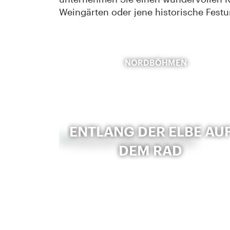
Weingärten oder jene historische Fest
NORDBÖHMEN
ENTLANG DER ELBE AU
DEM RAD