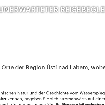
 UNERWARTETER REISEBEGLE
 Orte der Region Ústí nad Labem, wobei
echischen Natur und der Geschichte vom Wasserspieg
ahrt
kennen, begeben Sie sich stromabwärts auf ein
oad Trip und besuchen Sie die
ältesten böhmischen