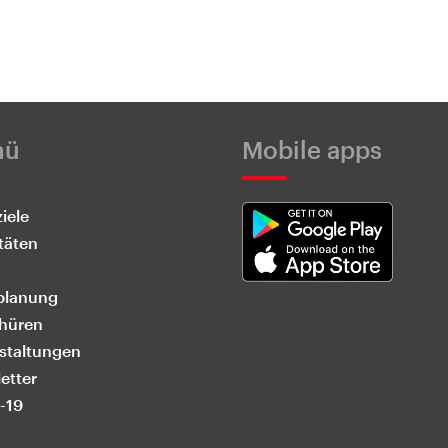
nü
Mobile apps
iele
täten
planung
hüren
staltungen
etter
-19