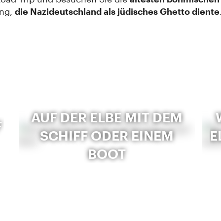
ung,
die Nazideutschland als jüdisches Ghetto diente
AUF DER ELBE MIT DEM
F
SCHIFF ODER EINEM
E
BOOT