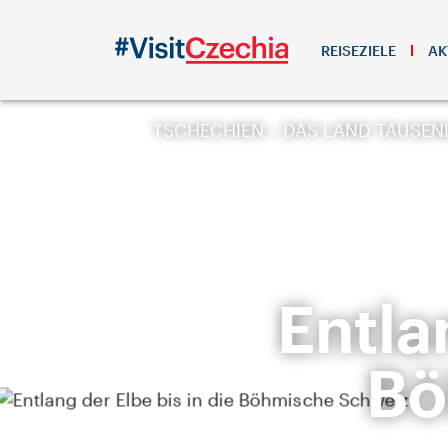
REISEZIELE
AK
TSCHECHIEN – DAS LAND TAUSE
Entla
Bö