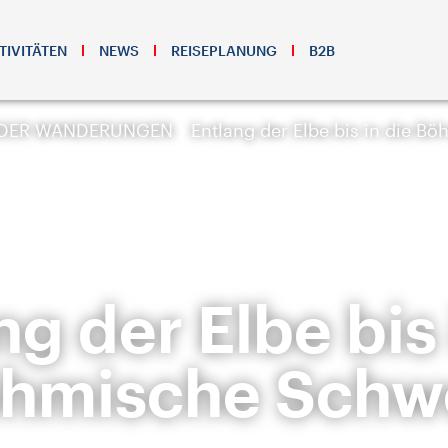
TIVITÄTEN
NEWS
REISEPLANUNG
B2B
NDER WANDERUNGEN
Entlang der Elbe bis in die B
ng der Elbe bis 
hmische Schw